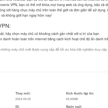
Phoenix VPN, bạn có thể mở khóa mọi trang web và ứng dụng, bảo vệ dữ
hóng với hàng chục máy chủ trên toàn thế giới và đơn giản để sử dụng.
n và không giới hạn ngay hôm nay!
VPN:
ất, hãy chọn máy chủ có khoảng cách gần nhất với vị trí của bạn.
n danh hoàn toàn trên internet bằng cách kích hoạt chế độ ẩn danh tr
 những máy chủ mới được cung cấp để tối ưu hóa trải nghiệm truy cập
 cách an toàn và ẩn danh. Với các tính năng mạnh mẽ như bảo vệ dữ l
 thì với máy chủ, ứng dụng giúp bạn trải nghiệm internet mà không gặ
ắt đầu trải nghiệm!
Thay mới:
Kích thước tập tin:
2024-09-25
63.30MB
ID:
Ngôn ngữ: