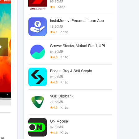
66.25MB
4
Khác
InstaMoney: Personal Loan App
16.90MB
4.1
Khác
Groww Stocks, Mutual Fund, UPI
84.80MB
4.5
Khác
Bitget - Buy & Sell Crypto
94.01MB
4.3
Khác
VCB Digibank
79.53MB
4.3
Khác
ON Mobile
37.52MB
4.5
Khác
uy