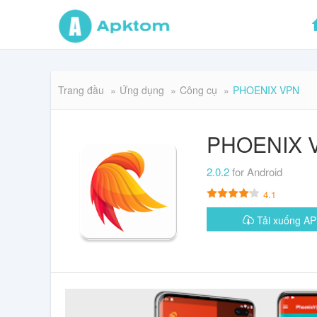
Trang đầu
Ứng dụng
Công cụ
PHOENIX VPN
PHOENIX 
2.0.2
for Android
4.1
Tải xuống 