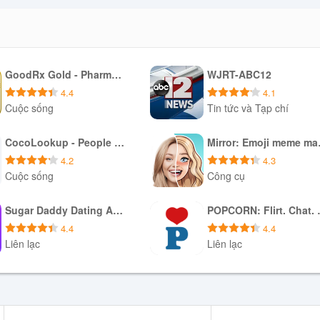
GoodRx Gold - Pharmacy Discount Card
WJRT-ABC12
4.4
4.1
Cuộc sống
Tin tức và Tạp chí
Tải xuống APK
Tải xuống APK
CocoLookup - People Finder
Mirr
4.2
4.3
Cuộc sống
Công cụ
Tải xuống APK
Tải xuống APK
Sugar Daddy Dating App - Sudy
POPCORN:
4.4
4.4
Liên lạc
Liên lạc
Tải xuống APK
Tải xuống APK