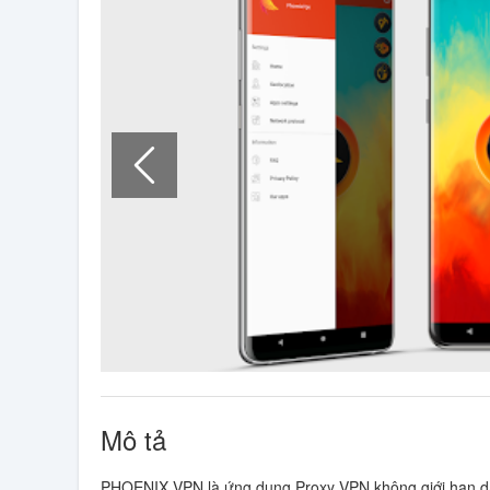
Mô tả
PHOENIX VPN là ứng dụng Proxy VPN không giới hạn dành 