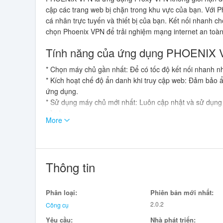
cập các trang web bị chặn trong khu vực của bạn. Với 
cá nhân trực tuyến và thiết bị của bạn. Kết nối nhanh c
chọn Phoenix VPN để trải nghiệm mạng internet an toà
Tính năng của ứng dụng PHOENIX 
* Chọn máy chủ gần nhất: Để có tốc độ kết nối nhanh nh
* Kích hoạt chế độ ẩn danh khi truy cập web: Đảm bảo ẩ
ứng dụng.
* Sử dụng máy chủ mới nhất: Luôn cập nhật và sử dụng
của bạn.
More
Kết luận:
PHOENIX VPN là lựa chọn tốt cho việc truy cập web một
cá nhân, mở khóa trang web và ứng dụng, và kết nối tức
Thông tin
kỳ rắc rối nào. Hãy tải PHOENIX VPN ngay hôm nay để b
Phân loại:
Phiên bản mới nhất:
2.0.2
Công cụ
Yêu cầu:
Nhà phát triển: