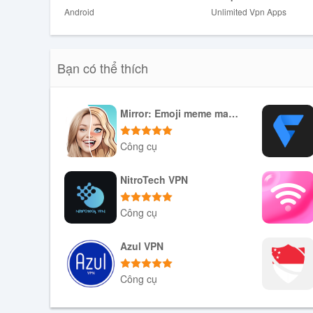
Android
Unlimited Vpn Apps
Bạn có thể thích
Mirror: Emoji meme maker
Công cụ
Tải xuống APK
NitroTech VPN
Công cụ
Tải xuống APK
Azul VPN
Công cụ
Tải xuống APK