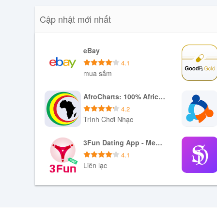
Cập nhật mới nhất
eBay
4.1
mua sắm
Tải xuống APK
AfroCharts: 100% African Music
4.2
Trình Chơi Nhạc
Tải xuống APK
3Fun Dating App - Meet Curious Couples & Singles
4.1
Liên lạc
Tải xuống APK