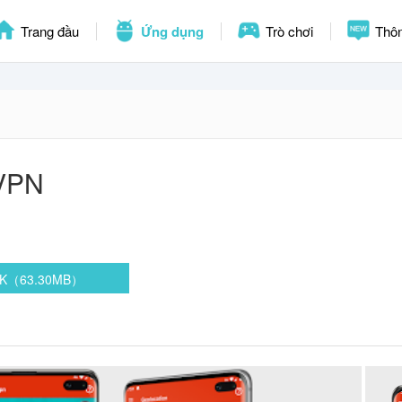
Trang đầu
Ứng dụng
Trò chơi
Thôn
VPN
APK（63.30MB）