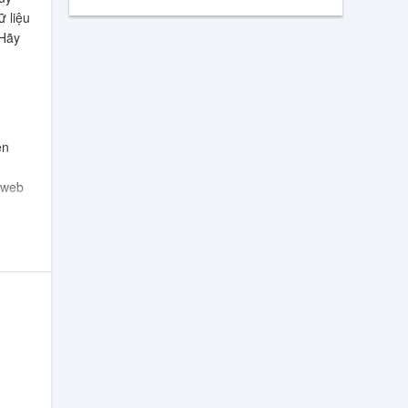
 liệu
 Hãy
ên
 web
iệu
p bất