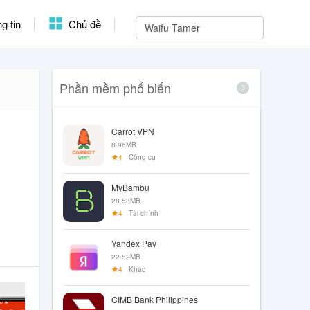
g tin
Chủ đề
Phần mềm phổ biến
Carrot VPN
8.96MB
4
Công cụ
MyBambu
28.58MB
4
Tài chính
Yandex Pay
22.52MB
4
Khác
CIMB Bank Philippines