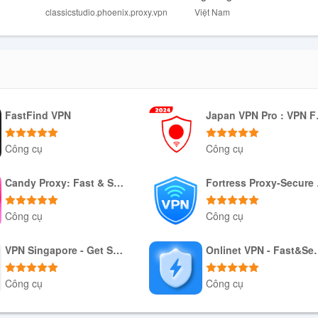
classicstudio.phoenix.proxy.vpn
Việt Nam
FastFind VPN
Japan 
Công cụ
Công cụ
Tải xuống APK
Tải xuống APK
Candy Proxy: Fast & Safe VPN
For
Công cụ
Công cụ
Tải xuống APK
Tải xuống APK
VPN Singapore - Get SG IP
Onlinet VP
Công cụ
Công cụ
Tải xuống APK
Tải xuống APK