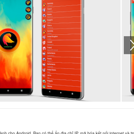
cho Android. Bạn có thể ẩn địa chỉ IP, mã hóa kết nối internet và tr