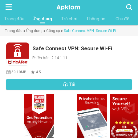
Tìm
kiếm
Trang đầu
Ứng dụng
Trò chơi
Thông tin
Chủ đề
Trang đầu
»
Ứng dụng
»
Công cụ
»
Safe Connect VPN: Secure Wi-Fi
Safe Connect VPN: Secure Wi-Fi
Phiên bản: 2.14.1.11
59.10MB
4.5
Tải