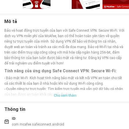
Mô tả
Bảo vệ hoạt động trực tuyến của bạn với Safe Connect VPN: Secure Wi-Fi. Với
dịch vụ VPN miễn phí của McAfee, bạn có thể hoàn toàn yên tâm về quyền
riêng tư trực tuyến của mình. Sử dụng VPN để bảo vệ thông tin cá nhân,
duyệt web an toàn và tránh xa các mối đe dọa mạng. Bảo vệ Wi-Fi tại nhà và
trên các điểm truy cập công cộng với mã hóa cấp ngân hàng 256-bit, đảm
bảo thông tin của bạn luôn được bảo mật và riêng tư. Đăng ký VPN cao cấp
để trải nghiệm ưu điểm tuyệt vời hơn!
Tính năng của ứng dụng Safe Connect VPN: Secure Wi-Fi:
- Bảo mật Wi-Fi: Kích hoạt tính năng bảo mật và kết nối VPN an toàn cho tất
cả các thiết bị của bạn ở nhà hoặc khi sử dụng Wi-Fi công cộng.
- Quyền riêng tư trực tuyến: Tìm kiếm trực tuyến mà vẫn giữ dữ liệu cá nhân
của bạn được an toàn khỏi các mối đe dọa.
Cho xem thêm
- Bỏ chặn nội dung bị giới hạn: Truy cập các trang web, mạng xã hội, giải trí
mà không bị hạn chế về mặt địa lý.
Thông tin
- Không có quảng cáo: Sử dụng ứng dụng mà không bị quấy rối bởi quảng
cáo.
ID:
Mẹo chơi Safe Connect VPN: Secure Wi-Fi:
com.mcafee.safeconnect.android