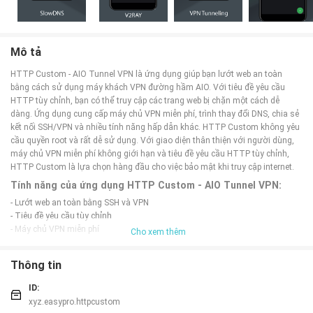
Mô tả
HTTP Custom - AIO Tunnel VPN là ứng dụng giúp bạn lướt web an toàn
bằng cách sử dụng máy khách VPN đường hầm AIO. Với tiêu đề yêu cầu
HTTP tùy chỉnh, bạn có thể truy cập các trang web bị chặn một cách dễ
dàng. Ứng dụng cung cấp máy chủ VPN miễn phí, trình thay đổi DNS, chia sẻ
kết nối SSH/VPN và nhiều tính năng hấp dẫn khác. HTTP Custom không yêu
cầu quyền root và rất dễ sử dụng. Với giao diện thân thiện với người dùng,
máy chủ VPN miễn phí không giới hạn và tiêu đề yêu cầu HTTP tùy chỉnh,
HTTP Custom là lựa chọn hàng đầu cho việc bảo mật khi truy cập internet.
Tính năng của ứng dụng HTTP Custom - AIO Tunnel VPN:
- Lướt web an toàn bằng SSH và VPN
- Tiêu đề yêu cầu tùy chỉnh
- Máy chủ VPN miễn phí
Cho xem thêm
- Trình thay đổi DNS
- Chia sẻ kết nối SSH/VPN của bạn
Thông tin
- Xuất cấu hình
Mẹo chơi HTTP Custom - AIO Tunnel VPN:
ID:
xyz.easypro.httpcustom
- Bật/tắt dữ liệu để buộc dừng VPN khi cần