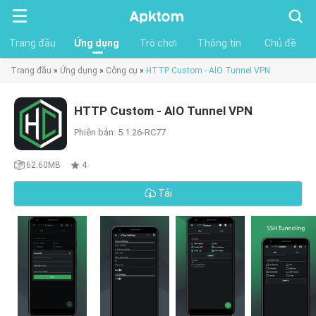
Tìm
kiếm
Trang đầu
Ứng dụng
Trò chơi
Thông tin
Chủ đề
Trang đầu
»
Ứng dụng
»
Công cụ
»
HTTP Custom - AIO Tunnel VPN
HTTP Custom - AIO Tunnel VPN
Phiên bản: 5.1.26-RC77
62.60MB
4
Tải