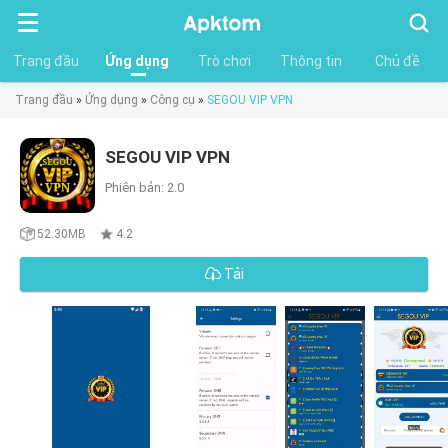
Tìm
kiếm
Trang đầu
Ứng dụng
Trò chơi
Thông tin
Chủ đề
Trang đầu
»
Ứng dụng
»
Công cụ
»
SEGOU VIP VPN
SEGOU VIP VPN
Phiên bản: 2.0
52.30MB
4.2
Tải