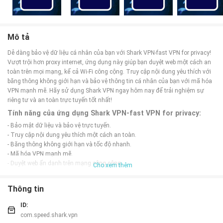
Mô tả
Dễ dàng bảo vệ dữ liệu cá nhân của bạn với Shark VPN-fast VPN for privacy!
Vượt trội hơn proxy internet, ứng dụng này giúp bạn duyệt web một cách an
toàn trên mọi mạng, kể cả Wi-Fi công cộng. Truy cập nội dung yêu thích với
băng thông không giới hạn và bảo vệ thông tin cá nhân của bạn với mã hóa
VPN mạnh mẽ. Hãy sử dụng Shark VPN ngay hôm nay để trải nghiệm sự
riêng tư và an toàn trực tuyến tốt nhất!
Tính năng của ứng dụng Shark VPN-fast VPN for privacy:
- Bảo mật dữ liệu và bảo vệ trực tuyến.
- Truy cập nội dung yêu thích một cách an toàn.
- Băng thông không giới hạn và tốc độ nhanh.
- Mã hóa VPN mạnh mẽ.
- Duyệt web ẩn danh trên mạng công cộng.
Cho xem thêm
Mẹo chơi Shark VPN-fast VPN for privacy:
Thông tin
- Kích hoạt VPN khi sử dụng wifi công cộng để bảo vệ dữ liệu.
- Chọn server gần bạn để tăng tốc độ kết nối.
ID:
- Xem video trực tuyến mà không cần lo lắng về giới hạn băng thông.
com.speed.shark.vpn
- Sử dụng chế độ ẩn danh để duyệt web mà không để lại dấu vết.