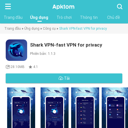
Tìm
kiếm
Trang đầu
Ứng dụng
Trò chơi
Thông tin
Chủ đề
Trang đầu
»
Ứng dụng
»
Công cụ
»
Shark VPN-fast VPN for privacy
Shark VPN-fast VPN for privacy
Phiên bản: 1.1.3
28.10MB
4.1
Tải