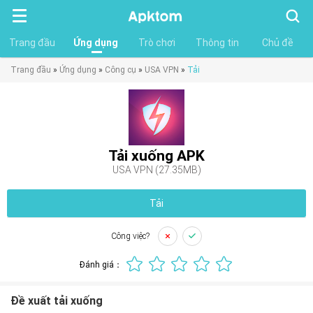
Tìm
kiếm
Trang đầu
Ứng dụng
Trò chơi
Thông tin
Chủ đề
Trang đầu
»
Ứng dụng
»
Công cụ
»
USA VPN
»
Tải
Tải xuống APK
USA VPN (27.35MB)
Tải
Công việc?
Đánh giá：
Đề xuất tải xuống