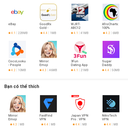
eBay
GoodRx
WJRT-
AfroCharts:
Gold -
ABC12
100%
Pharmacy
African
4.1
228MB
4.4
1MB
4.1
41MB
4.2
6MB
Discount
Music
Card
CocoLookup
Mirror:
3Fun
Sugar
- People
Emoji
Dating App
Daddy
Finder
meme
- Meet
Dating App
4.2
10MB
4.3
46MB
4.1
21MB
4.4
50MB
maker
Curious
- Sudy
Couples &
Singles
Bạn có thể thích
Mirror:
FastFind
Japan VPN
NitroTech
Emoji
VPN
Pro : VPN
VPN
meme
For Japan
4.3
MB
4.4
MB
4.4
MB
4.4
MB
maker