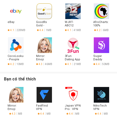
eBay
GoodRx
WJRT-
AfroCharts:
Gold -
ABC12
100%
Pharmacy
African
4.1
228MB
4.4
1MB
4.1
41MB
4.2
6MB
Discount
Music
Card
CocoLookup
Mirror:
3Fun
Sugar
- People
Emoji
Dating App
Daddy
Finder
meme
- Meet
Dating App
4.2
10MB
4.3
46MB
4.1
21MB
4.4
50MB
maker
Curious
- Sudy
Couples &
Singles
Bạn có thể thích
Mirror:
FastFind
Japan VPN
NitroTech
Emoji
VPN
Pro : VPN
VPN
meme
For Japan
4.3
MB
4.4
MB
4.4
MB
4.4
MB
maker