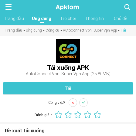
Tìm
kiếm
Trang đầu
Ứng dụng
Trò chơi
Thông tin
Chủ đề
Trang đầu
»
Ứng dụng
»
Công cụ
»
AutoConnect Vpn: Super Vpn App
»
Tải
Tải xuống APK
AutoConnect Vpn: Super Vpn App (25.80MB)
Tải
Công việc?
Đánh giá：
Đề xuất tải xuống