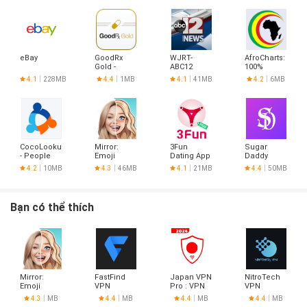
eBay
GoodRx
WJRT-
AfroCharts:
Gold -
ABC12
100%
Pharmacy
African
4.1
228MB
4.4
1MB
4.1
41MB
4.2
6MB
Discount
Music
Card
CocoLookup
Mirror:
3Fun
Sugar
- People
Emoji
Dating App
Daddy
Finder
meme
- Meet
Dating App
4.2
10MB
4.3
46MB
4.1
21MB
4.4
50MB
maker
Curious
- Sudy
Couples &
Singles
Bạn có thể thích
Mirror:
FastFind
Japan VPN
NitroTech
Emoji
VPN
Pro : VPN
VPN
meme
For Japan
4.3
MB
4.4
MB
4.4
MB
4.4
MB
maker