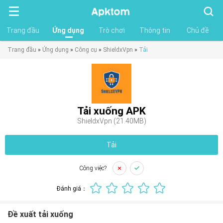
Tìm
kiếm
Trang đầu
Ứng dụng
Trò chơi
Thông tin
Chủ đề
Trang đầu
»
Ứng dụng
»
Công cụ
»
ShieldxVpn
»
Tải
Tải xuống APK
ShieldxVpn (21.40MB)
Tải
Công việc?
Đánh giá：
Đề xuất tải xuống