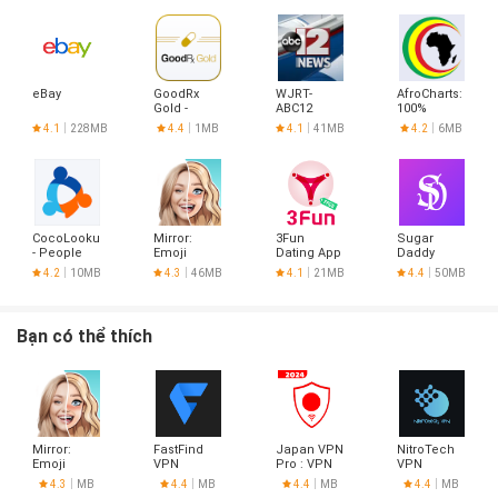
eBay
GoodRx
WJRT-
AfroCharts:
Gold -
ABC12
100%
Pharmacy
African
4.1
228MB
4.4
1MB
4.1
41MB
4.2
6MB
Discount
Music
Card
CocoLookup
Mirror:
3Fun
Sugar
- People
Emoji
Dating App
Daddy
Finder
meme
- Meet
Dating App
4.2
10MB
4.3
46MB
4.1
21MB
4.4
50MB
maker
Curious
- Sudy
Couples &
Singles
Bạn có thể thích
Mirror:
FastFind
Japan VPN
NitroTech
Emoji
VPN
Pro : VPN
VPN
meme
For Japan
4.3
MB
4.4
MB
4.4
MB
4.4
MB
maker