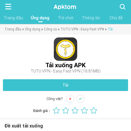
Tìm
kiếm
Trang đầu
Ứng dụng
Trò chơi
Thông tin
Chủ đề
Trang đầu
»
Ứng dụng
»
Công cụ
»
TUTU VPN - Easy Fast VPN
»
Tải
Tải xuống APK
TUTU VPN - Easy Fast VPN (18.81MB)
Tải
Công việc?
Đánh giá：
Đề xuất tải xuống