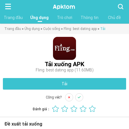
Tìm
kiếm
Trang đầu
Ứng dụng
Trò chơi
Thông tin
Chủ đề
Trang đầu
»
Ứng dụng
»
Cuộc sống
»
Fling: best dating app
»
Tải
Tải xuống APK
Fling: best dating app (11.60MB)
Tải
Công việc?
Đánh giá：
Đề xuất tải xuống