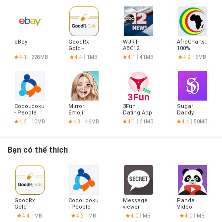
eBay
GoodRx
WJRT-
AfroCharts:
Gold -
ABC12
100%
Pharmacy
African
4.1
228MB
4.4
1MB
4.1
41MB
4.2
6MB
Discount
Music
Card
CocoLookup
Mirror:
3Fun
Sugar
- People
Emoji
Dating App
Daddy
Finder
meme
- Meet
Dating App
4.2
10MB
4.3
46MB
4.1
21MB
4.4
50MB
maker
Curious
- Sudy
Couples &
Singles
Bạn có thể thích
GoodRx
CocoLookup
Message
Panda
Gold -
- People
viewer
Video
Pharmacy
Finder
Compressor
4.4
MB
4.2
MB
4.0
MB
4.0
MB
Discount
Mod