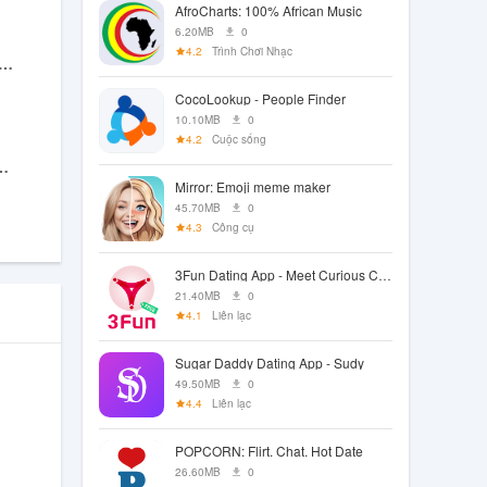
AfroCharts: 100% African Music
6.20MB
0
4.2
Trình Chơi Nhạc
tress Proxy-Secure VPN
CocoLookup - People Finder
10.10MB
0
4.2
Cuộc sống
N - Fast&Secure
Mirror: Emoji meme maker
45.70MB
0
4.3
Công cụ
3Fun Dating App - Meet Curious Couples & Singles
21.40MB
0
4.1
Liên lạc
Sugar Daddy Dating App - Sudy
49.50MB
0
4.4
Liên lạc
POPCORN: Flirt. Chat. Hot Date
26.60MB
0