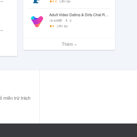
or: Emoji meme maker
4.4
Liên lạc
Adult Video Dating & Dirty Chat Rooms — Video Live
18.60MB
0
4
Liên lạc
 Flirt. Chat. Hot Date
Thêm »
 miễn trừ trách
m