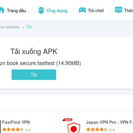
Trang đầu
Ứng dụng
Trò chơi
Thôn
re.fasttest
Tải
Tải xuống APK
vpn book secure.fasttest (14.90MB)
Tải
FastFind VPN
Japan 
4.4
4.4