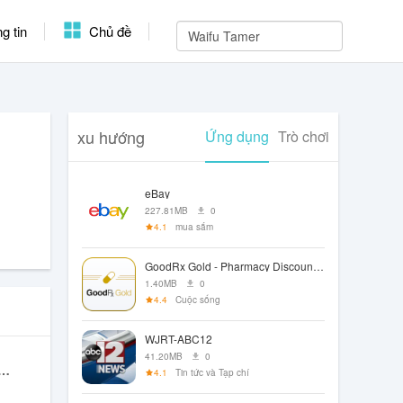
g tin
Chủ đề
xu hướng
Ứng dụng
Trò chơi
eBay
227.81MB
0
4.1
mua sắm
GoodRx Gold - Pharmacy Discount Card
1.40MB
0
4.4
Cuộc sống
WJRT-ABC12
41.20MB
0
VPN Pro : VPN For Japan
4.1
Tin tức và Tạp chí