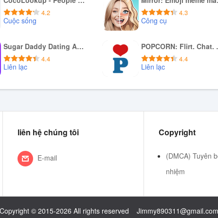
CocoLookup - People Finder
Mirr
4.2
4.3
Cuộc sống
Công cụ
Tải xuống APK
Tải xuống APK
Sugar Daddy Dating App - Sudy
POPCORN:
4.4
4.4
Liên lạc
Liên lạc
Tải xuống APK
Tải xuống APK
liên hệ chúng tôi
Copyright
(DMCA) Tuyên bố
E-mail
nhiệm
Copyright © 2015-2026 All rights reserved
Jimmy890311@gmail.co