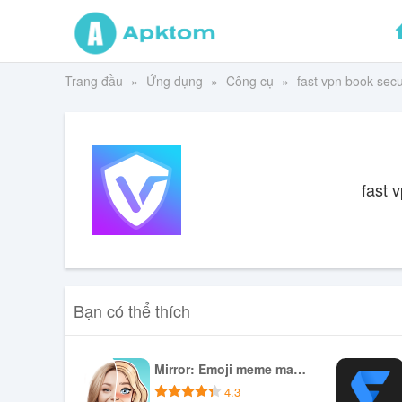
Trang đầu
Ứng dụng
Công cụ
fast vpn book secu
fast 
Bạn có thể thích
Mirror: Emoji meme maker
4.3