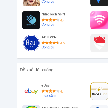
Công cụ
Download APK
NitroTech VPN
4.4
Công cụ
Download APK
Azul VPN
4.5
Công cụ
Download APK
Đề xuất tải xuống
eBay
4.1
mua sắm
Tải xuống APK