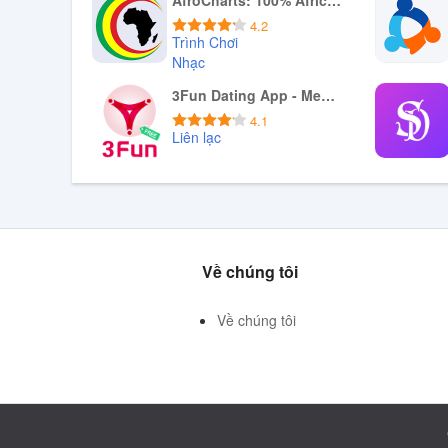
AfroCharts: 100% African Music
4.2
Trình Chơi
Nhạc
Tải xuống APK
3Fun Dating App - Meet Curious Couples & Singles
4.1
Liên lạc
Tải xuống APK
Về chúng tôi
Về chúng tôi