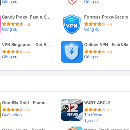
Công cụ
Công cụ
Download APK
Download APK
Candy Proxy: Fast & Safe VPN
For
4.5
4.4
Công cụ
Công cụ
Download APK
Download APK
VPN Singapore - Get SG IP
Onlinet VP
4.4
4.3
Công cụ
Công cụ
Download APK
Download APK
GoodRx Gold - Pharmacy Discount Card
WJRT-ABC12
4.4
4.1
Cuộc sống
Tin tức và
Tạp chí
Tải xuống APK
Tải xuống APK