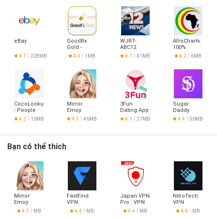
eBay
GoodRx
WJRT-
AfroCharts:
Gold -
ABC12
100%
Pharmacy
African
4.1
228MB
4.4
1MB
4.1
41MB
4.2
6MB
Discount
Music
Card
CocoLookup
Mirror:
3Fun
Sugar
- People
Emoji
Dating App
Daddy
Finder
meme
- Meet
Dating App
4.2
10MB
4.3
46MB
4.1
21MB
4.4
50MB
maker
Curious
- Sudy
Couples &
Singles
Bạn có thể thích
Mirror:
FastFind
Japan VPN
NitroTech
Emoji
VPN
Pro : VPN
VPN
meme
For Japan
4.3
MB
4.4
MB
4.4
MB
4.4
MB
maker