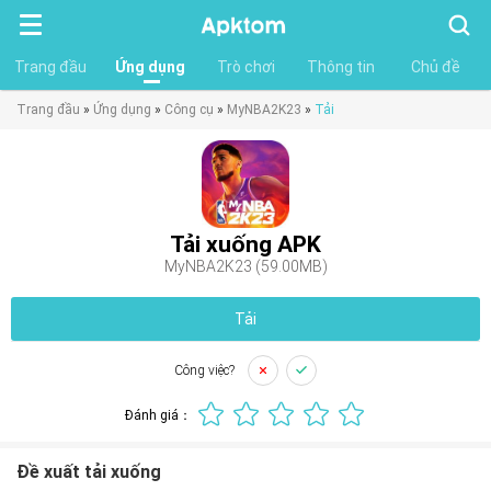
Tìm
kiếm
Trang đầu
Ứng dụng
Trò chơi
Thông tin
Chủ đề
Trang đầu
»
Ứng dụng
»
Công cụ
»
MyNBA2K23
»
Tải
Tải xuống APK
MyNBA2K23 (59.00MB)
Tải
Công việc?
Đánh giá：
Đề xuất tải xuống