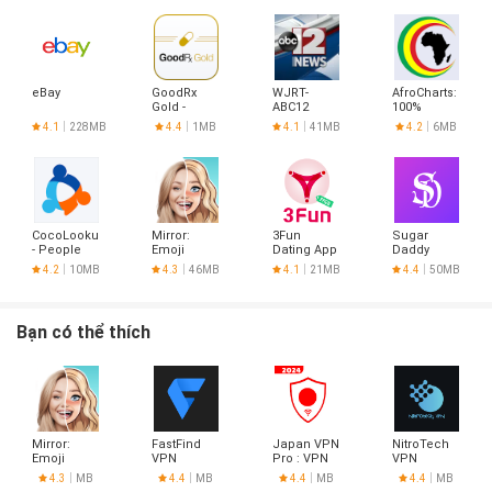
eBay
GoodRx
WJRT-
AfroCharts:
Gold -
ABC12
100%
Pharmacy
African
4.1
228MB
4.4
1MB
4.1
41MB
4.2
6MB
Discount
Music
Card
CocoLookup
Mirror:
3Fun
Sugar
- People
Emoji
Dating App
Daddy
Finder
meme
- Meet
Dating App
4.2
10MB
4.3
46MB
4.1
21MB
4.4
50MB
maker
Curious
- Sudy
Couples &
Singles
Bạn có thể thích
Mirror:
FastFind
Japan VPN
NitroTech
Emoji
VPN
Pro : VPN
VPN
meme
For Japan
4.3
MB
4.4
MB
4.4
MB
4.4
MB
maker