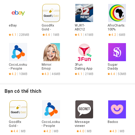
eBay
GoodRx
WJRT-
AfroCharts:
Gold -
ABC12
100%
Pharmacy
African
4.1
228MB
4.4
1MB
4.1
41MB
4.2
6MB
Discount
Music
Card
CocoLookup
Mirror:
3Fun
Sugar
- People
Emoji
Dating App
Daddy
Finder
meme
- Meet
Dating App
4.2
10MB
4.3
46MB
4.1
21MB
4.4
50MB
maker
Curious
- Sudy
Couples &
Singles
Bạn có thể thích
GoodRx
CocoLookup
Message
Badoo
Gold -
- People
viewer
Pharmacy
Finder
4.4
MB
4.2
MB
4.0
MB
4.3
MB
Discount