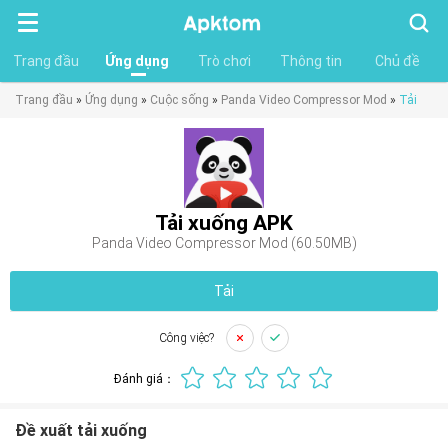
Tìm
kiếm
Trang đầu
Ứng dụng
Trò chơi
Thông tin
Chủ đề
Trang đầu
»
Ứng dụng
»
Cuộc sống
»
Panda Video Compressor Mod
»
Tải
Tải xuống APK
Panda Video Compressor Mod (60.50MB)
Tải
Công việc?
Đánh giá：
Đề xuất tải xuống