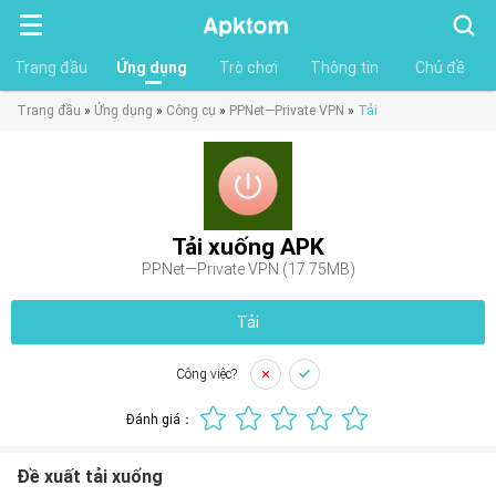
Tìm
kiếm
Trang đầu
Ứng dụng
Trò chơi
Thông tin
Chủ đề
Trang đầu
»
Ứng dụng
»
Công cụ
»
PPNet—Private VPN
»
Tải
Tải xuống APK
PPNet—Private VPN (17.75MB)
Tải
Công việc?
Đánh giá：
Đề xuất tải xuống