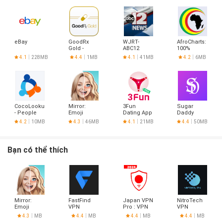
eBay
GoodRx
WJRT-
AfroCharts:
Gold -
ABC12
100%
Pharmacy
African
4.1
228MB
4.4
1MB
4.1
41MB
4.2
6MB
Discount
Music
Card
CocoLookup
Mirror:
3Fun
Sugar
- People
Emoji
Dating App
Daddy
Finder
meme
- Meet
Dating App
4.2
10MB
4.3
46MB
4.1
21MB
4.4
50MB
maker
Curious
- Sudy
Couples &
Singles
Bạn có thể thích
Mirror:
FastFind
Japan VPN
NitroTech
Emoji
VPN
Pro : VPN
VPN
meme
For Japan
4.3
MB
4.4
MB
4.4
MB
4.4
MB
maker