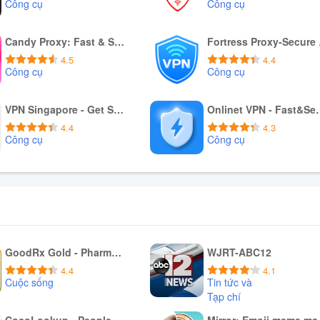
Công cụ
Công cụ
Download APK
Download APK
Candy Proxy: Fast & Safe VPN
For
4.5
4.4
Công cụ
Công cụ
Download APK
Download APK
VPN Singapore - Get SG IP
Onlinet VP
4.4
4.3
Công cụ
Công cụ
Download APK
Download APK
GoodRx Gold - Pharmacy Discount Card
WJRT-ABC12
4.4
4.1
Cuộc sống
Tin tức và
Tạp chí
Tải xuống APK
Tải xuống APK