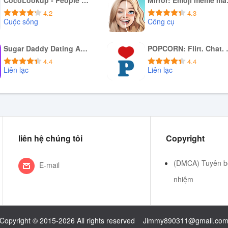
CocoLookup - People Finder
Mirr
4.2
4.3
Cuộc sống
Công cụ
Tải xuống APK
Tải xuống APK
Sugar Daddy Dating App - Sudy
POPCORN:
4.4
4.4
Liên lạc
Liên lạc
Tải xuống APK
Tải xuống APK
liên hệ chúng tôi
Copyright
(DMCA) Tuyên bố
E-mail
nhiệm
Copyright © 2015-2026 All rights reserved
Jimmy890311@gmail.co