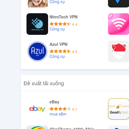
Công cụ
Download APK
NitroTech VPN
4.4
Công cụ
Download APK
Azul VPN
4.5
Công cụ
Download APK
Đề xuất tải xuống
eBay
4.1
mua sắm
Tải xuống APK