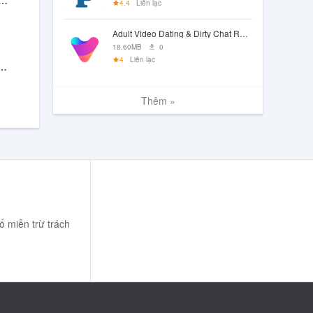
or: Emoji meme maker
4.4
Liên lạc
Adult Video Dating & Dirty Chat Rooms — Video Live
18.60MB
0
4
Liên lạc
 Flirt. Chat. Hot Date
Thêm »
 miễn trừ trách
m