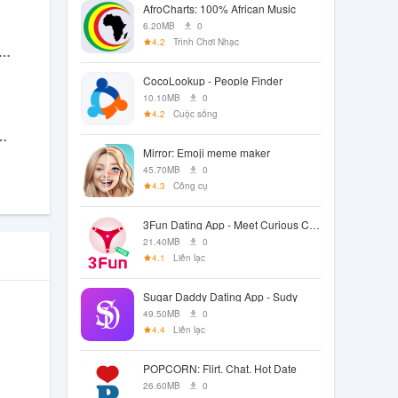
AfroCharts: 100% African Music
6.20MB
0
4.2
Trình Chơi Nhạc
tress Proxy-Secure VPN
CocoLookup - People Finder
10.10MB
0
4.2
Cuộc sống
N - Fast&Secure
Mirror: Emoji meme maker
45.70MB
0
4.3
Công cụ
3Fun Dating App - Meet Curious Couples & Singles
21.40MB
0
4.1
Liên lạc
Sugar Daddy Dating App - Sudy
49.50MB
0
4.4
Liên lạc
POPCORN: Flirt. Chat. Hot Date
26.60MB
0