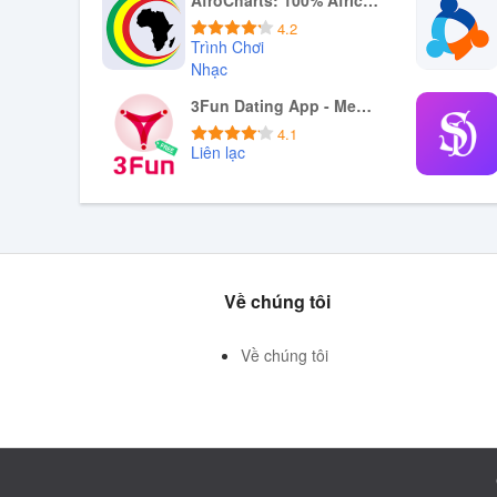
AfroCharts: 100% African Music
4.2
Trình Chơi
Nhạc
Tải xuống APK
3Fun Dating App - Meet Curious Couples & Singles
4.1
Liên lạc
Tải xuống APK
Về chúng tôi
Về chúng tôi