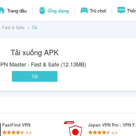
Trang đầu
Ứng dụng
Trò chơi
Thôn
- Fast & Safe
Tải
Tải xuống APK
VPN Master - Fast & Safe (12.13MB)
Tải
FastFind VPN
Japan 
4.4
4.4