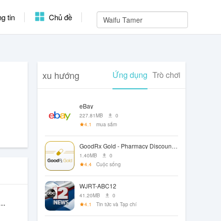
g tin
Chủ đề
xu hướng
Ứng dụng
Trò chơi
eBay
227.81MB
0
4.1
mua sắm
GoodRx Gold - Pharmacy Discount Card
1.40MB
0
4.4
Cuộc sống
WJRT-ABC12
41.20MB
0
VPN Pro : VPN For Japan
4.1
Tin tức và Tạp chí