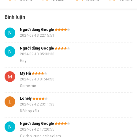
Machines
FREE
Bình luận
Người dùng Google
2024-09-13 22:15:51
Người dùng Google
2024-09-13 05:33:38
Hay
My Hà
2024-09-13 01:44:55
Game rác
Lonely
2024-09-12 23:11:33
Đồ hoạ xấu
Người dùng Google
2024-09-12 17:20:55
Ok choi cung dc hay lam