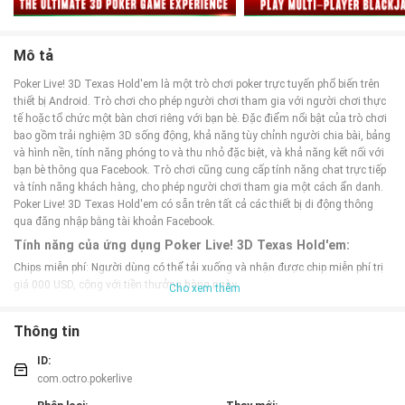
Mô tả
Poker Live! 3D Texas Hold'em là một trò chơi poker trực tuyến phổ biến trên
thiết bị Android. Trò chơi cho phép người chơi tham gia với người chơi thực
tế hoặc tổ chức một bàn chơi riêng với bạn bè. Đặc điểm nổi bật của trò chơi
bao gồm trải nghiệm 3D sống động, khả năng tùy chỉnh người chia bài, bảng
và hình nền, tính năng phóng to và thu nhỏ đặc biệt, và khả năng kết nối với
bạn bè thông qua Facebook. Trò chơi cũng cung cấp tính năng chat trực tiếp
và tính năng khách hàng, cho phép người chơi tham gia một cách ẩn danh.
Poker Live! 3D Texas Hold'em có sẵn trên tất cả các thiết bị di động thông
qua đăng nhập bằng tài khoản Facebook.
Tính năng của ứng dụng Poker Live! 3D Texas Hold'em:
Chips miễn phí: Người dùng có thể tải xuống và nhận được chip miễn phí trị
giá 000 USD, cộng với tiền thưởng hàng ngày.
Cho xem thêm
Kinh nghiệm Vegas chính thức: Người chơi có thể trải nghiệm một bàn chơi
giống như ở Las Vegas với luật chơi công bằng và chính thức.
Thông tin
Kinh nghiệm 3D: Ứng dụng cho phép người dùng trải nghiệm chơi bài 3D
sống động. Người chơi có thể tùy chỉnh trải nghiệm của mình bằng cách
ID:
thay đổi nhân vật chia bài, bảng và hình nền 3D. Tính năng phóng to và thu
com.octro.pokerlive
nhỏ đặc biệt giúp tạo ra trải nghiệm như trong trò Texas Hold 'Em thực sự.