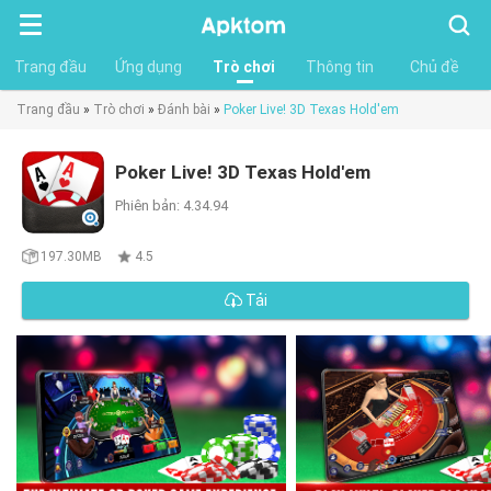
Tìm
kiếm
Trang đầu
Ứng dụng
Trò chơi
Thông tin
Chủ đề
Trang đầu
»
Trò chơi
»
Đánh bài
»
Poker Live! 3D Texas Hold'em
Poker Live! 3D Texas Hold'em
Phiên bản: 4.34.94
197.30MB
4.5
Tải