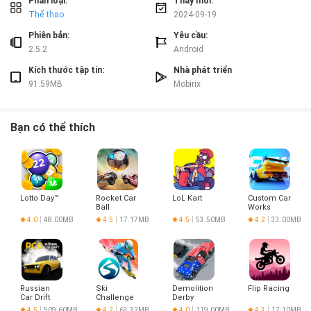
- Thư giãn và hồi phục năng lượng: Trò chơi mang lại cảm giác thư giãn và
Phân loại:
Thay mới:
giúp người chơi hồi phục năng lượng một cách hiệu quả.
Thể thao
2024-09-19
- Hướng dẫn cụ thể và đồ chơi hỗ trợ: Ứng dụng cung cấp hướng dẫn cụ thể
Phiên bản:
Yêu cầu:
và đồ chơi hỗ trợ để người chơi có thể trở thành câu thủ chuyên nghiệp.
2.5.2
Android
- Khám phá nhiều vùng biển khác nhau: Người chơi có thể khám phá nhiều
vùng biển khác nhau như Borneo, Mauritius, Địa Trung Hải, Malacca,
Kích thước tập tin:
Nhà phát triển
Bering,...
91.59MB
Mobirix
- Hệ thống cửa hàng và cờ cao: Người chơi có thể mua các vật phẩm câu cá
khác nhau từ cửa hàng và cạnh tranh để đạt vị trí cao nhất trong bảng xếp
hạng.
Bạn có thể thích
Kết luận:
Fishing Hook là một ứng dụng thể thao thú vị, mang lại trải nghiệm câu cá
hấp dẫn và đa dạng. Nó cung cấp hướng dẫn cụ thể và đồ chơi hỗ trợ để
người chơi trở thành câu thủ chuyên nghiệp. Với nhiều vùng biển khám phá
và hệ thống cửa hàng, người chơi có thể trải nghiệm và cạnh tranh để đạt
Lotto Day™
Rocket Car
LoL Kart
Custom Car
thành tích cao nhất.
Ball
Works
4.0
48.00MB
4.5
17.17MB
4.5
53.50MB
4.2
33.00MB
Russian
Ski
Demolition
Flip Racing
Car Drift
Challenge
Derby
Multiplayer
4.5
509.60MB
4.2
63.32MB
4.0
119.00MB
4.3
17.10MB