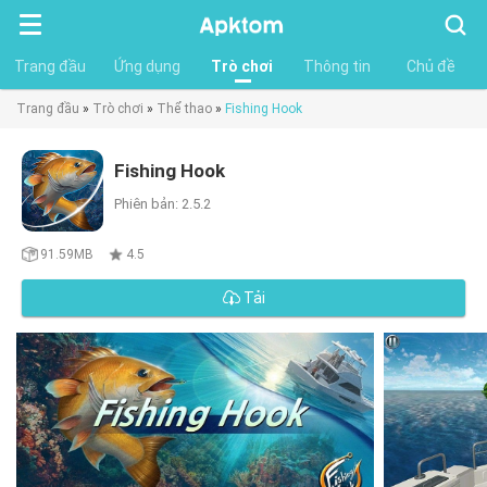
Tìm
kiếm
Trang đầu
Ứng dụng
Trò chơi
Thông tin
Chủ đề
Trang đầu
»
Trò chơi
»
Thể thao
»
Fishing Hook
Fishing Hook
Phiên bản: 2.5.2
91.59MB
4.5
Tải