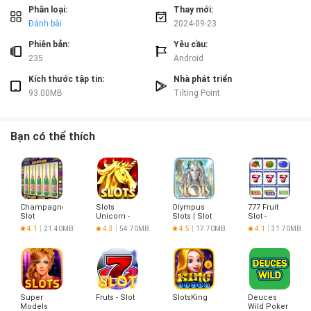
Ứng dụng The Walking Dead Casino Slots mang đến trải nghiệm độc đáo và
Phân loại:
Thay mới:
hấp dẫn cho người chơi với đồ họa tuyệt đẹp, trò chơi đa dạng và sự hấp
Đánh bài
2024-09-23
dẫn từ việc giành được các anh hùng và thách thức trong sự kiện hàng
ngày. Hãy tải xuống ngay để tham gia trò chơi và trải nghiệm các khoảnh
Phiên bản:
Yêu cầu:
khắc đầy kịch tính từ The Walking Dead!
235
Android
Kích thước tập tin:
Nhà phát triển
93.00MB
Tilting Point
Bạn có thể thích
Champagne
Slots
Olympus
777 Fruit
Slot
Unicorn -
Slots | Slot
Slot -
Free
Machine
Cherry
4.1
21.40MB
4.3
54.70MB
4.5
17.70MB
4.1
31.70MB
Casino
Master
Super
Fruts - Slot
SlotsKing
Deuces
Models
Wild Poker