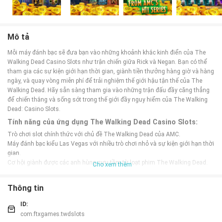
Mô tả
Mỗi máy đánh bạc sẽ đưa bạn vào những khoảnh khắc kinh điển của The
Walking Dead Casino Slots như trận chiến giữa Rick và Negan. Bạn có thể
tham gia các sự kiện giới hạn thời gian, giành tiền thưởng hàng giờ và hàng
ngày, và quay vòng miễn phí để trải nghiệm thế giới hậu tận thế của The
Walking Dead. Hãy sẵn sàng tham gia vào những trận đấu đầy căng thẳng
để chiến thắng và sống sót trong thế giới đầy nguy hiểm của The Walking
Dead: Casino Slots.
Tính năng của ứng dụng The Walking Dead Casino Slots:
Trò chơi slot chính thức với chủ đề The Walking Dead của AMC.
Máy đánh bạc kiểu Las Vegas với nhiều trò chơi nhỏ và sự kiện giới hạn thời
gian.
Cơ hội giành được các anh hùng sưu tầm từ loạt phim The Walking Dead.
Cho xem thêm
Mỗi máy đánh bạc đưa bạn vào những khoảnh khắc kinh điển của loạt phim.
Sự kiện trong thời gian có hạn, trò chơi nhỏ và giải đấu PvP.
Thông tin
Thu thập tài nguyên và tăng cấp cho các anh hùng để nhận phần thưởng
lớn.
ID:
Kết luận:
com.ftxgames.twdslots