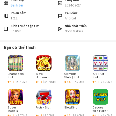
Phân loại:
Thay mới:
Với những tính năng hấp dẫn như vậy, Sizzling Hot Deluxe slot là lựa chọn
Đánh bài
2024-09-27
tuyệt vời cho người chơi yêu thích trò chơi máy đánh bạc thú vị và may mắn.
Hãy tải ngay ứng dụng này để trải nghiệm và thử vận may của mình ngay
Phiên bản:
Yêu cầu:
hôm nay!
1.2.2
Android
Kích thước tập tin:
Nhà phát triển
5.10MB
Noob Makers
Bạn có thể thích
Champagne
Slots
Olympus
777 Fruit
Slot
Unicorn -
Slots | Slot
Slot -
Free
Machine
Cherry
4.1
21.40MB
4.3
54.70MB
4.5
17.70MB
4.1
31.70MB
Casino
Master
Super
Fruts - Slot
SlotsKing
Deuces
Models
Wild Poker
Slot
OFFLINE
4.1
43.70MB
4.1
5.20MB
4.3
99.60MB
4.1
44.40MB